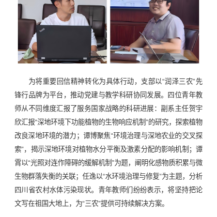
为将重要回信精神转化为具体行动，支部以“润泽三农”先
锋行品牌为平台，推动党建与教学科研协同发展。四位青年教
师从不同维度汇报了服务国家战略的科研进展：副系主任贺宇
欣汇报“深地环境下功能植物的生物响应机制”的研究，探索植物
改良深地环境的潜力；谭博聚焦“环境治理与深地农业的交叉探
索”，揭示深地环境对植物水分平衡及激素分配的影响机制；谭
霄以“光照对连作障碍的缓解机制”为题，阐明化感物质积累与微
生物群落失衡的关联；任逸以“水环境治理与修复”为主题，分析
四川省农村水体污染现状。青年教师们纷纷表示，将坚持把论
文写在祖国大地上，为“三农”提供可持续解决方案。