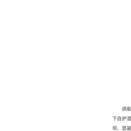
讲
下自护
坝、混