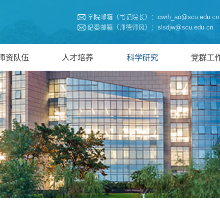
学院邮箱（书记院长）：cwrh_ao@scu.edu.cn
纪委邮箱（师德师风）：slsdjw@scu.edu.cn
师资队伍
人才培养
科学研究
党群工