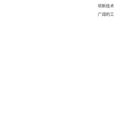
坝新技
广阔的工