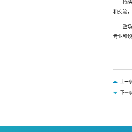
持
和交流，
整
专业和领
上一
下一