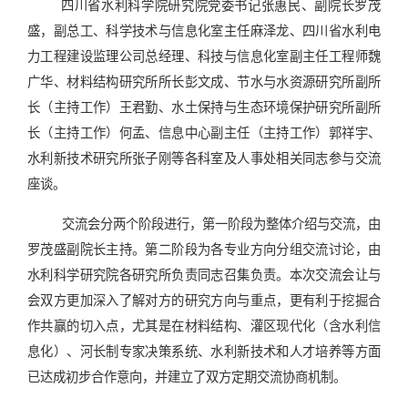
四川省水利科学院研究院党委书记张惠民
、
副院长
罗茂
盛，副总工、科学技术与信息化室主任麻泽龙
、
四川省水利电
力工程建设监理公司总经理、科技与信息化室副主任工程师
魏
广华
、
材料结构研究所所长彭文成
、
节水与水资源研究所副所
长（主持工作）王君勤
、
水土保持与生态环境保护研究所副所
长（主持工作）何孟
、
信息中心副主任（主持工作）郭祥宇
、
水利新技术研究所张子刚等各科室及人事处相关同志参与交流
座谈。
交流会分两个阶段进行，第一阶段为整体介绍与交流，由
罗茂盛副院长主持。第二阶段为各专业方向分组交流讨论，由
水利科学研究院各研究所负责同志召集负责。本次交流会让与
会双方更加深入了解对方的研究方向与重点，更有利于挖掘合
作共赢的切入点，尤其是在材料结构、灌区现代化（含水利信
息化）、河长制专家决策系统、水利新技术和人才培养等方面
已达成初步合作意向，并建立了双方定期交流协商机制。