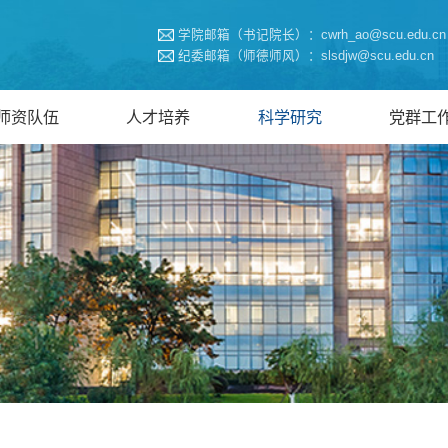
学院邮箱（书记院长）：cwrh_ao@scu.edu.cn
纪委邮箱（师德师风）：slsdjw@scu.edu.cn
师资队伍
人才培养
科学研究
党群工