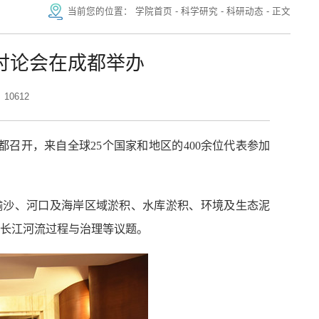
当前您的位置：
学院首页
-
科学研究
-
科研动态
-
正文
讨论会在成都举办
10612
都召开，来自全球25个国家和地区的4
00余位代表参加
输沙、河口及海岸区域淤积、水库淤积、环境及生态泥
长江河流过程与治理等议题。