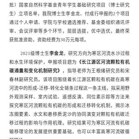
批）国家自然科学基金青年学生基础研究项目（博士研究
生）立项名单，我院博士生李金龙、付成行申报的2个项目
通过个人申请、学院与学校遴选推荐、基金委组织通讯评
审、会议评审等多个环节，层层选拔，优中选优，最终荣
获批准资助，资助经费为
30万元
每项
。
202
1
级博士生
李金龙
，研究方向为寒区河流水沙过程
和水生环境保护，申报项目题为
《长江源区河流颗粒有机
碳通量和变化机制研究》
，指导老师为王根绪研究员和宋
春林副研究员。该项目围绕着长江源区颗粒有机碳在高寒
河流中的形成
-迁移-转化全链条过程这一条主线，拟采用野
外观测采样、室内试验、遥感反演、同位素示踪等方法来
探究寒区河流颗粒有机碳
的形成和迁移转化
机制
，揭示冰
冻圈要素、水文和悬移质泥沙的协同演变
对颗粒有机碳迁
移过程的影响
与作用机理
。
研究结果可为寒区河流
有机
碳
输移理论
的发展
提供重
要基础，也可以丰富高寒河流碳循