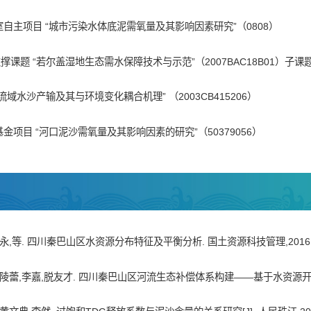
自主项目 “城市污染水体底泥需氧量及其影响因素研究”（0808）
支撑课题 “若尔盖湿地生态需水保障技术与示范”（2007BAC18B01）子课
江流域水沙产输及其与环境变化耦合机理” （2003CB415206）
金项目 “河口泥沙需氧量及其影响因素的研究”（50379056）
,等. 四川秦巴山区水资源分布特征及平衡分析. 国土资源科技管理,2016,33 (2
陵蕾,李嘉,脱友才. 四川秦巴山区河流生态补偿体系构建——基于水资源开发影响[