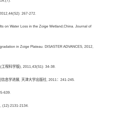
(7).
(S2): 267-272.
lts on Water Loss in the Zoige Wetland,China. Journal of
degradation in Zoige Plateau. DISASTER ADVANCES, 2012,
, 2011,43(S1): 34-38.
进展, 天津大学出版社, 2011：241-245.
-639.
:2131-2134.