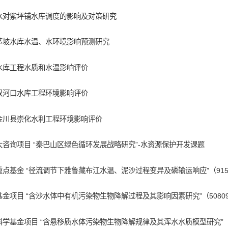
水对紫坪铺水库调度的影响及对策研究
茅坡水库水温、水环境影响预测研究
水库工程水质和水温影响评价
双河口水库工程环境影响评价
金川县崇化水利工程环境影响评价
咨询项目 “秦巴山区绿色循环发展战略研究”-水资源保护开发课题
点基金 “径流调节下雅鲁藏布江水温、泥沙过程变异及磷输运响应”（9154
金项目 “含沙水体中有机污染物生物降解过程及其影响因素研究”（508090
学基金项目 “含悬移质水体污染物生物降解规律及其浑水水质模型研究”（校