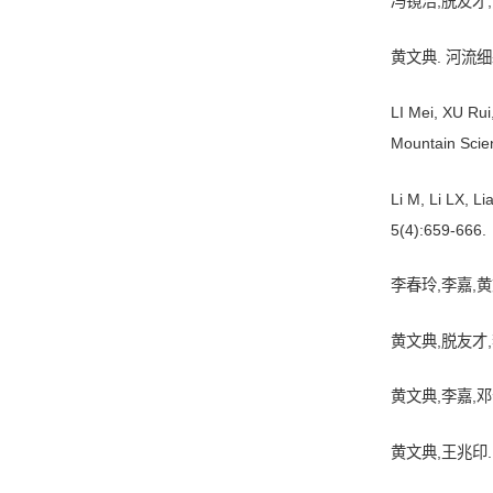
冯镜洁,脱友才,
黄文典. 河流细
LI Mei, XU Rui
Mountain Scie
Li M, Li LX, 
5(4):659-666.
李春玲,李嘉,黄
黄文典,脱友才,
黄文典,李嘉,邓云
黄文典,王兆印.