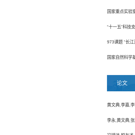
国家重点实验室
“十一五”科技
973课题 “长
国家自然科学基
论文
黄文典,李嘉,李永
李永,黄文典,张