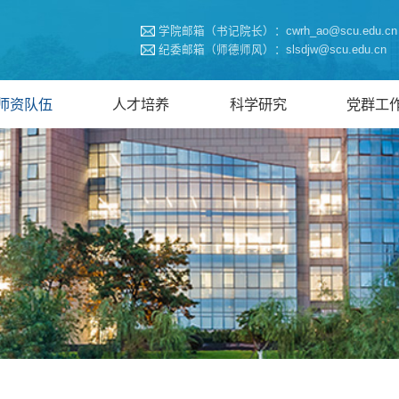
学院邮箱（书记院长）：cwrh_ao@scu.edu.cn
纪委邮箱（师德师风）：slsdjw@scu.edu.cn
师资队伍
人才培养
科学研究
党群工