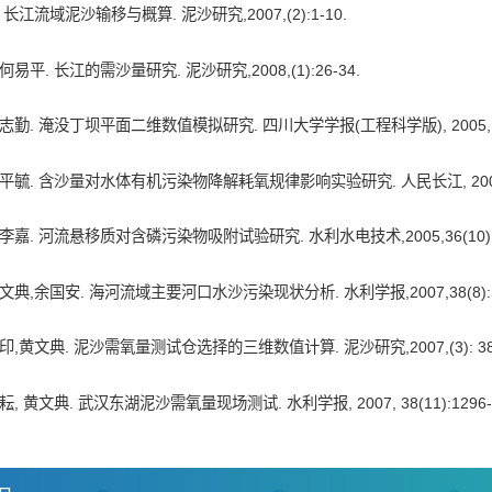
长江流域泥沙输移与概算. 泥沙研究,2007,(2):1-10.
易平. 长江的需沙量研究. 泥沙研究,2008,(1):26-34.
勤. 淹没丁坝平面二维数值模拟研究. 四川大学学报(工程科学版), 2005, 37(
平毓. 含沙量对水体有机污染物降解耗氧规律影响实验研究. 人民长江, 2005,36(
李嘉. 河流悬移质对含磷污染物吸附试验研究. 水利水电技术,2005,36(10): 9
典,余国安. 海河流域主要河口水沙污染现状分析. 水利学报,2007,38(8): 92
印,黄文典. 泥沙需氧量测试仓选择的三维数值计算. 泥沙研究,2007,(3): 38-
, 黄文典. 武汉东湖泥沙需氧量现场测试. 水利学报, 2007, 38(11):1296-