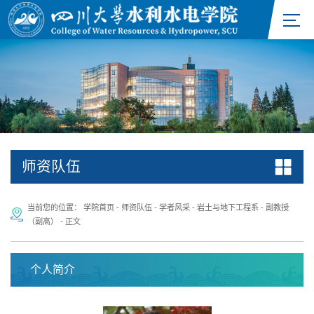
师资队伍
当前您的位置：
学院首页
-
师资队伍
-
学者风采
-
岩土与地下工程系
-
副教授
（副高）
-
正文
个人简介