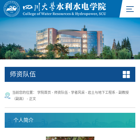
师资队伍
当前您的位置：
学院首页
-
师资队伍
-
学者风采
-
岩土与地下工程系
-
副教授
（副高）
-
正文
个人简介