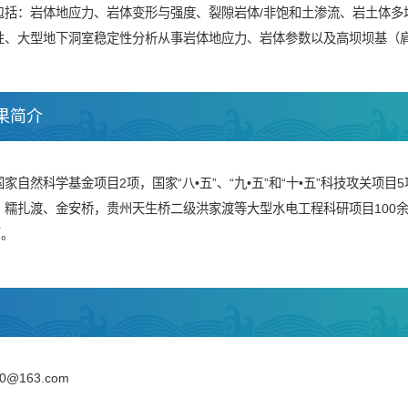
包括：岩体地应力、岩体变形与强度、裂隙岩体/非饱和土渗流、岩土体多
性、大型地下洞室稳定性分析从事岩体地应力、岩体参数以及高坝坝基（
果简介
家自然科学基金项目2项，国家“八•五”、“九•五”和“十•五”科技攻关
、糯扎渡、金安桥，贵州天生桥二级洪家渡等大型水电工程科研项目100
篇。
0@163.com