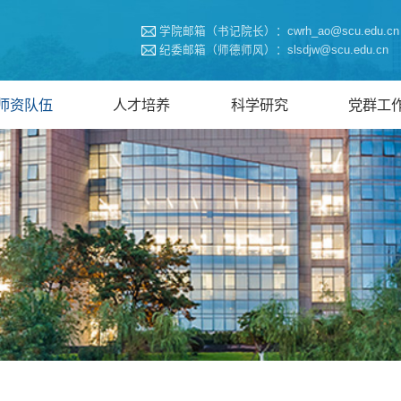
学院邮箱（书记院长）：cwrh_ao@scu.edu.cn
纪委邮箱（师德师风）：slsdjw@scu.edu.cn
师资队伍
人才培养
科学研究
党群工