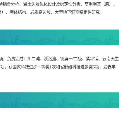
场耦合分析、岩土边坡优化设计及稳定性分析、高坝坝基（肩）、
肩）、坝体结构、岩质高边坡、大型地下洞室稳定性研究。
项目5项，负责完成四川二滩、溪洛渡、锦屏一/二级、紫坪铺、云南天生
余项，获国家科技进步一等奖1次和省部级科技进步奖5项，发表学