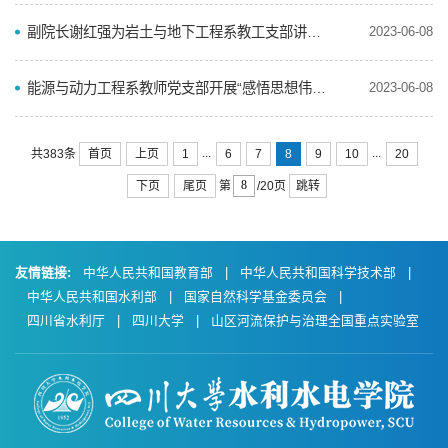
副院长谢红强为岩土与地下工程系教工支部讲授主题教育专题党课
2023-06-08
能源与动力工程系教师党支部开展“感悟思想伟力•汲取奋进力量”沿着总书记的足迹现场研学主题党日
2023-06-08
...
...
首页
上页
1
6
7
8
9
10
20
共383条
下页
尾页
跳转
第
/20页
友情链接:
中华人民共和国教育部
|
中华人民共和国科学技术部
|
中华人民共和国水利部
|
国家自然科学基金委员会
|
四川省水利厅
|
四川大学
|
山区河流保护与治理全国重点实验室