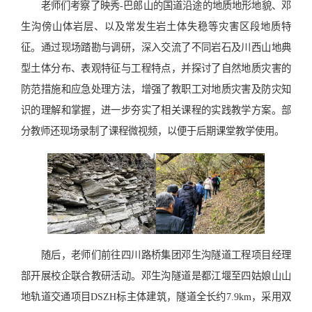
老师们考察了映秀-巴郎山的国道沿途的地质地形地貌、邓
生沟傍山体岩层、以及常发生岩土体失稳等灾害区段地质特
征。通过现场踏勘与调研，深入交流了不同岩石及川西山地典
型土体分布、表观特征与工程特点，并探讨了自然地质灾害的
防范措施和应急处理方法，增强了教职工对地质灾害及防灾知
识的理解和掌握，进一步夯实了相关课程的实践教学方案。部
分教师还现场录制了课程微视频，以便于后期课堂教学使用。
随后，老师们前往四川路桥集团邓生沟隧道工程项目经理
部开展校企联合教研活动。邓生沟隧道是都江堰至四姑娘山山
地轨道交通项目DSZH标主体建筑，隧道全长约7.9km，采用双