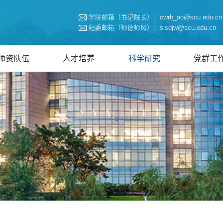
学院邮箱（书记院长）：cwrh_ao@scu.edu.cn
纪委邮箱（师德师风）：slsdjw@scu.edu.cn
师资队伍
人才培养
科学研究
党群工