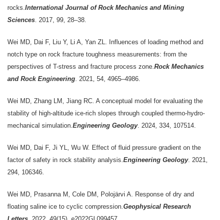
rocks.
Internatio
nal Jou
rnal of Rock Mechanics and Mining
Sciences
. 2017, 99, 28–38.
Wei MD, Dai F, Liu Y, Li A, Yan ZL. Influences of loading method and
notch type on rock fracture toughness measurements: from the
perspectives of T-stress and fracture process zone.
Rock Mechanics
and Rock Engineering
. 2021, 54, 4965–4986.
Wei MD, Zhang LM, Jiang RC. A conceptual model for evaluating the
stability of high-altitude ice-rich slopes through coupled thermo-hydro-
mechanical simulation.
Engineering Geology
. 2024, 334, 107514.
Wei MD, Dai F, Ji YL, Wu W. Effect of fluid pressure gradient on the
factor of safety in rock stability analysis.
Engineering Geology
. 2021,
294, 106346.
Wei MD, Prasanna M, Cole DM, Polojärvi A. Response of dry and
floating saline ice to cyclic compression.
Geophysical Research
Letters
. 2022, 49(15), e2022GL099457.