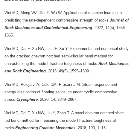
Wei MD, Meng WZ, Dai F, Wu W. Application of machine learning in
predicting the rate-dependent compressive strength of rocks.
Journal of
Rock Mechanics and Geotechnical Engineering
. 2022, 14(5), 1356–
1365.
Wei MD, Dai F, Xu NW, Liu JF, Xu Y. Experimental and numerical study
on the cracked chevron notched semi-circular bend method for
characterizing the mode I fracture toughness of rocks.
Rock Mechanics
and Rock Engineering
. 2016, 49(5), 1595–1609.
Wei MD, Polojärvi A, Cole DM, Prasanna M. Strain response and
energy dissipation of floating saline ice under cyclic compressive
stress.
Cryosphere
. 2020, 14, 2849–2867.
Wei MD, Dai F, Xu NW, Liu Y, Zhao T. A novel chevron notched short
rod bend method for measuring the mode I fracture toughness of
rocks.
Engineering Fracture Mechanics
. 2018, 190, 1–15.