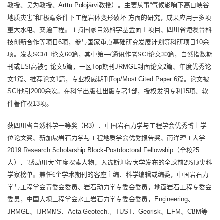
教授、吴为教授、Arttu Polojärvi教授）。主要从事“气候影响下高山峡谷
地质灾害”和“极端条件下工程岩体变形破坏”方面的研究，成果应用于多项
重大水电、交通工程。主持国家自然科学基金面上项目、四川省港澳台科
技创新合作等项目6项，参与国家重点基础研究发展计划等科研项目10余
项。发表SCI/EI论文60篇，其中第一/通讯作者SCI论文30篇，自然指数期
刊或ESI高被引论文5篇，一区Top期刊JRMGE封面论文2篇、年度优秀论
文1篇、推荐论文1篇，专业权威期刊Top/Most Cited Paper 6篇。论文被
SCI他引2000余次。在科学出版社出版专著1部，授权发明专利15项、软
件著作权13项。
获四川省自然科学一等奖（R3）、中国岩石力学与工程学会优秀博士学
位论文奖、新加坡岩石力学与工程地质学会优秀报告奖、南洋理工大学
2019 Research Scholarship Block-Postdoctoral Fellowship（全校25
人）、“感动川大”年度探索人物，入选斯坦福大学发布的全球前2%顶尖科
学家榜单。兼任6个学术期刊的客座主编、科学编辑或编委，中国岩石力
学与工程学会青委会委员、岩石动力学专委会委员，地面岩石工程专委会
委员，中国大坝工程学会水工岩石力学专委会委员，Engineering、
JRMGE、IJRMMS、Acta Geotech.、TUST、Georisk、EFM、CBM等